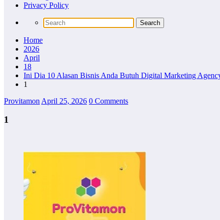
Privacy Policy
Home
2026
April
18
Ini Dia 10 Alasan Bisnis Anda Butuh Digital Marketing Agency
1
Provitamon
April 25, 2026
0 Comments
1