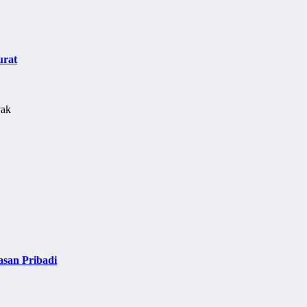
urat
asan Pribadi