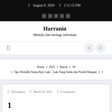
Skip
August 8, 2026
2:51:15 PM
to
content
Harrania
Menulis dan berbagi informasi
Home
2025
March
19
Tips Memilih Nama Bayi Laki – Laki Yang Indah dan Penuh Harapan
1
Provitamon
March 19, 2025
0 Comments
1