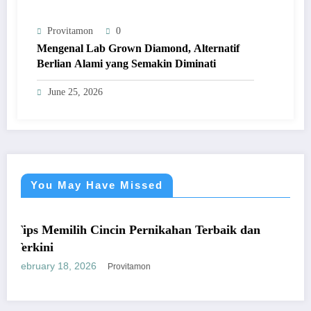
Provitamon
0
Mengenal Lab Grown Diamond, Alternatif
Berlian Alami yang Semakin Diminati
June 25, 2026
You May Have Missed
UMUM
ilih Cincin Pernikahan Terbaik dan
Panduan M
yang Men
8, 2026
January 26,
Provitamon