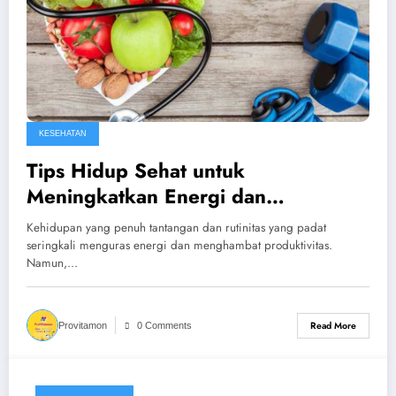
KESEHATAN
Tips Hidup Sehat untuk
Meningkatkan Energi dan
Produktivitas Sehari-hari
Kehidupan yang penuh tantangan dan rutinitas yang padat
seringkali menguras energi dan menghambat produktivitas.
Namun,…
Read More
Provitamon
0 Comments