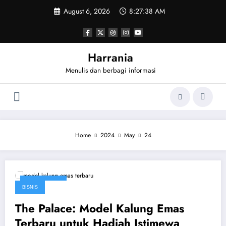
Skip
August 6, 2026
8:27:38 AM
to
content
Harrania
Menulis dan berbagi informasi
Home
2024
May
24
May 24, 2024
BISNIS
The Palace: Model Kalung Emas
Terbaru untuk Hadiah Istimewa