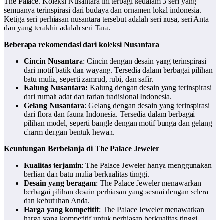
The Palace. Koleksi Nusantara ini terbagi kedalam 3 seri yang
semuanya terinspirasi dari budaya dan ornamen lokal indonesia.
Ketiga seri perhiasan nusantara tersebut adalah seri nusa, seri Anta
dan yang terakhir adalah seri Tara.
Beberapa rekomendasi dari koleksi Nusantara
Cincin Nusantara
: Cincin dengan desain yang terinspirasi
dari motif batik dan wayang. Tersedia dalam berbagai pilihan
batu mulia, seperti zamrud, rubi, dan safir.
Kalung Nusantara:
Kalung dengan desain yang terinspirasi
dari rumah adat dan tarian tradisional Indonesia.
Gelang Nusantara
: Gelang dengan desain yang terinspirasi
dari flora dan fauna Indonesia. Tersedia dalam berbagai
pilihan model, seperti bangle dengan motif bunga dan gelang
charm dengan bentuk hewan.
Keuntungan Berbelanja di The Palace Jeweler
Kualitas terjamin
: The Palace Jeweler hanya menggunakan
berlian dan batu mulia berkualitas tinggi.
Desain yang beragam
: The Palace Jeweler menawarkan
berbagai pilihan desain perhiasan yang sesuai dengan selera
dan kebutuhan Anda.
Harga yang kompetitif
: The Palace Jeweler menawarkan
harga yang kompetitif untuk perhiasan berkualitas tinggi.