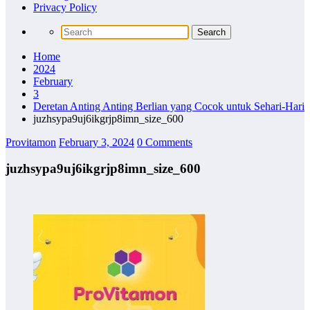
Privacy Policy
Home
2024
February
3
Deretan Anting Anting Berlian yang Cocok untuk Sehari-Hari
juzhsypa9uj6ikgrjp8imn_size_600
Provitamon
February 3, 2024
0 Comments
juzhsypa9uj6ikgrjp8imn_size_600