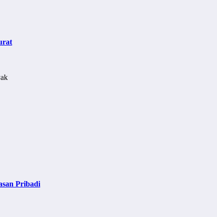
urat
asan Pribadi