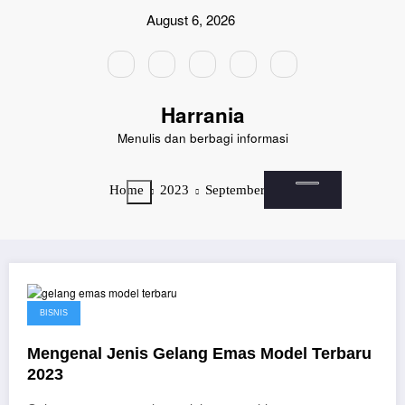
Skip
August 6, 2026
to
content
Harrania
Menulis dan berbagi informasi
Home
2023
September
22
September 22, 2023
BISNIS
Mengenal Jenis Gelang Emas Model Terbaru
2023