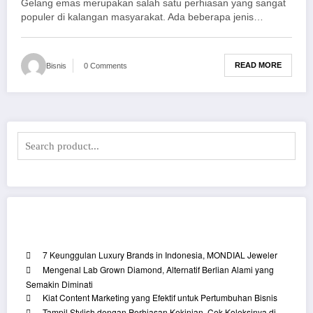
Gelang emas merupakan salah satu perhiasan yang sangat
populer di kalangan masyarakat. Ada beberapa jenis…
READ MORE
Bisnis
0 Comments
Recent Posts
7 Keunggulan Luxury Brands in Indonesia, MONDIAL Jeweler
Mengenal Lab Grown Diamond, Alternatif Berlian Alami yang
Semakin Diminati
Kiat Content Marketing yang Efektif untuk Pertumbuhan Bisnis
Tampil Stylish dengan Perhiasan Kekinian, Cek Koleksinya di