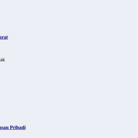
urat
asan Pribadi