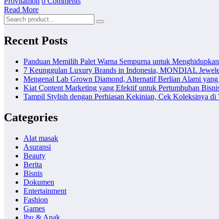
Provitamon
0 Comments
Read More
Recent Posts
Panduan Memilih Palet Warna Sempurna untuk Menghidupka
7 Keunggulan Luxury Brands in Indonesia, MONDIAL Jewele
Mengenal Lab Grown Diamond, Alternatif Berlian Alami yang
Kiat Content Marketing yang Efektif untuk Pertumbuhan Bisni
Tampil Stylish dengan Perhiasan Kekinian, Cek Koleksinya d
Categories
Alat masak
Asuransi
Beauty
Berita
Bisnis
Dokumen
Entertainment
Fashion
Games
Ibu & Anak