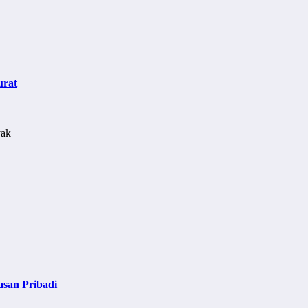
urat
asan Pribadi