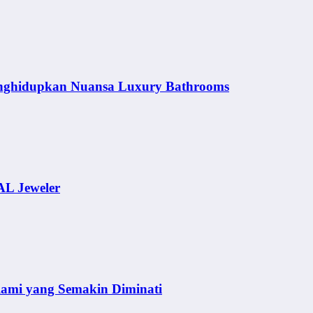
nghidupkan Nuansa Luxury Bathrooms
AL Jeweler
lami yang Semakin Diminati