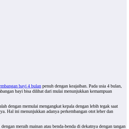
embangan bayi 4 bulan
penuh dengan keajaiban. Pada usia 4 bulan,
bangan bayi bisa dilihat dari mulai menunjukkan kemampuan
alah dengan memulai mengangkat kepala dengan lebih tegak saat
iknya. Hal ini menunjukkan adanya perkembangan otot leher dan
h dengan meraih mainan atau benda-benda di dekatnya dengan tangan