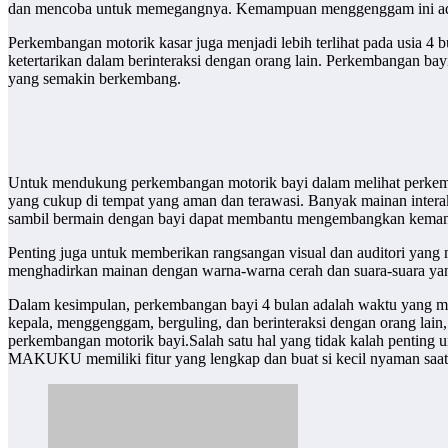
dan mencoba untuk memegangnya. Kemampuan menggenggam ini ada
Perkembangan motorik kasar juga menjadi lebih terlihat pada usia 4 
ketertarikan dalam berinteraksi dengan orang lain. Perkembangan bay
yang semakin berkembang.
Untuk mendukung perkembangan motorik bayi dalam melihat perkemba
yang cukup di tempat yang aman dan terawasi. Banyak mainan interak
sambil bermain dengan bayi dapat membantu mengembangkan kemamp
Penting juga untuk memberikan rangsangan visual dan auditori yang 
menghadirkan mainan dengan warna-warna cerah dan suara-suara yan
Dalam kesimpulan, perkembangan bayi 4 bulan adalah waktu yang
kepala, menggenggam, berguling, dan berinteraksi dengan orang lai
perkembangan motorik bayi.Salah satu hal yang tidak kalah penting u
MAKUKU memiliki fitur yang lengkap dan buat si kecil nyaman saa