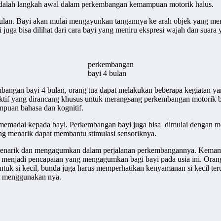
lah langkah awal dalam perkembangan kemampuan motorik halus.
bulan. Bayi akan mulai mengayunkan tangannya ke arah objek yang mena
i juga bisa dilihat dari cara bayi yang meniru ekspresi wajah dan su
perkembangan
bayi 4 bulan
ngan bayi 4 bulan, orang tua dapat melakukan beberapa kegiatan ya
tif yang dirancang khusus untuk merangsang perkembangan motorik bayi
uan bahasa dan kognitif.
memadai kepada bayi. Perkembangan bayi juga bisa dimulai dengan meng
g menarik dapat membantu stimulasi sensoriknya.
 menarik dan mengagumkan dalam perjalanan perkembangannya. Kema
n, menjadi pencapaian yang mengagumkan bagi bayi pada usia ini. Or
ntuk si kecil, bunda juga harus memperhatikan kenyamanan si kecil te
t menggunakan nya.