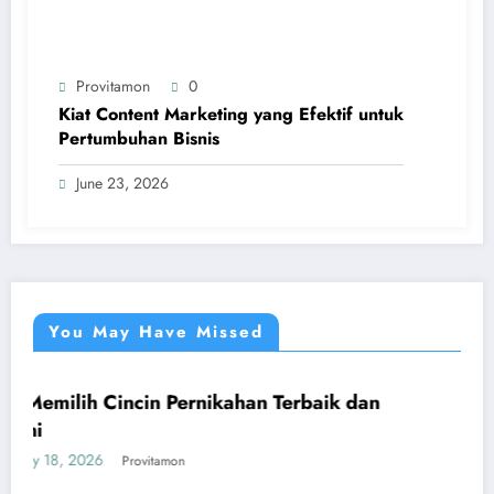
Provitamon
0
Kiat Content Marketing yang Efektif untuk
Pertumbuhan Bisnis
June 23, 2026
You May Have Missed
ncin Pernikahan Terbaik dan
Panduan Mudah Be
UMUM
yang Menguntun
January 26, 2026
rovitamon
Prov