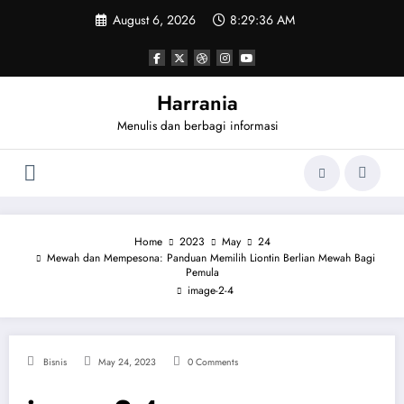
Skip
August 6, 2026
8:29:36 AM
to
content
Harrania
Menulis dan berbagi informasi
Home
2023
May
24
Mewah dan Mempesona: Panduan Memilih Liontin Berlian Mewah Bagi
Pemula
image-2-4
Bisnis
May 24, 2023
0 Comments