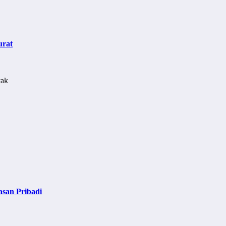
urat
asan Pribadi