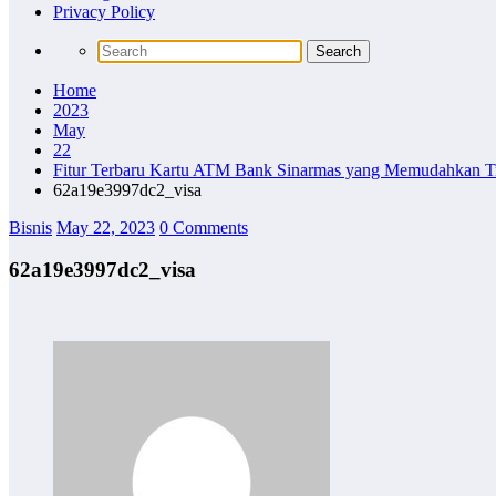
Privacy Policy
Home
2023
May
22
Fitur Terbaru Kartu ATM Bank Sinarmas yang Memudahkan T
62a19e3997dc2_visa
Bisnis
May 22, 2023
0 Comments
62a19e3997dc2_visa