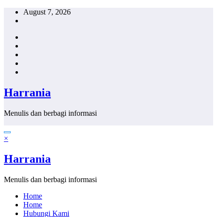
Skip
August 7, 2026
to
content
Harrania
Menulis dan berbagi informasi
×
Harrania
Menulis dan berbagi informasi
Home
Home
Hubungi Kami