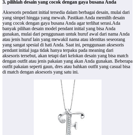
3. pilihlah desain yang cocok dengan gaya busana Anda
Aksesoris pendant initial tersedia dalam berbagai desain, mulai dari
yang simpel hingga yang mewah. Pastikan Anda memilih desain
yang cocok dengan gaya busana Anda agar terlihat serasi.Ada
banyak pilihan desain model pendant initial yang bisa Anda
gunakan, mulai dari penggunaan untuk huruf awal dari nama Anda
atau jenis huruf lain yang mewakil nama atau identitas seseorang
yang sangat spesial di hati Anda. Saat ini, penggunaan aksesoris
pendant initial juga tidak hanya terpaku pada meaning dari
aksesoris tersebut, akan tetapi dari kelokan desain yang bisa match
dengan outfit atau jenis pakaian yang akan Anda gunakan. Beberapa
outfit pakaian seperti gaun, dres atau bahkan outfit yang casual bisa
di match dengan aksesoris yang satu ini.