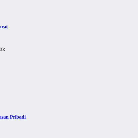
urat
asan Pribadi