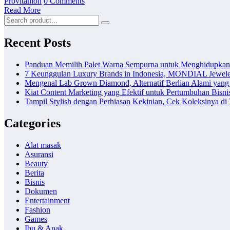
Provitamon
0 Comments
Read More
Recent Posts
Panduan Memilih Palet Warna Sempurna untuk Menghidupka
7 Keunggulan Luxury Brands in Indonesia, MONDIAL Jewele
Mengenal Lab Grown Diamond, Alternatif Berlian Alami yang
Kiat Content Marketing yang Efektif untuk Pertumbuhan Bisni
Tampil Stylish dengan Perhiasan Kekinian, Cek Koleksinya d
Categories
Alat masak
Asuransi
Beauty
Berita
Bisnis
Dokumen
Entertainment
Fashion
Games
Ibu & Anak