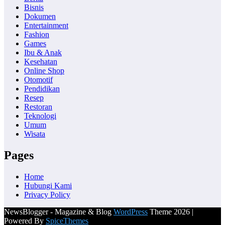
Bisnis
Dokumen
Entertainment
Fashion
Games
Ibu & Anak
Kesehatan
Online Shop
Otomotif
Pendidikan
Resep
Restoran
Teknologi
Umum
Wisata
Pages
Home
Hubungi Kami
Privacy Policy
NewsBlogger - Magazine & Blog
WordPress
Theme 2026 |
Powered By
SpiceThemes