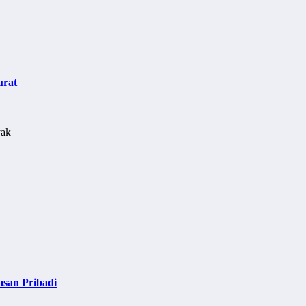
urat
asan Pribadi