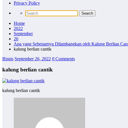
Privacy Policy
Home
2022
September
26
Apa yang Sebenarnya Dilambangkan oleh Kalung Berlian Cant
kalung berlian cantik
Bisnis
September 26, 2022
0 Comments
kalung berlian cantik
kalung berlian cantik