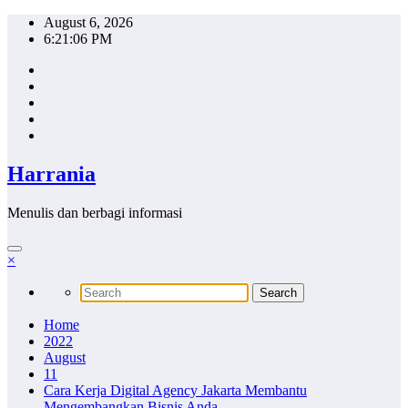
Skip
August 6, 2026
to
6:21:07 PM
content
Harrania
Menulis dan berbagi informasi
×
Home
2022
August
11
Cara Kerja Digital Agency Jakarta Membantu
Mengembangkan Bisnis Anda