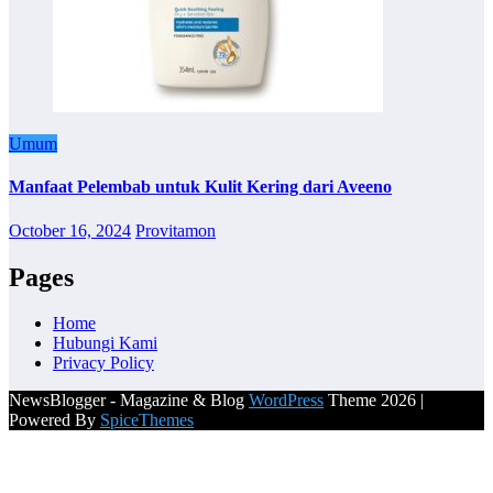
Umum
Manfaat Pelembab untuk Kulit Kering dari Aveeno
October 16, 2024
Provitamon
Pages
Home
Hubungi Kami
Privacy Policy
NewsBlogger - Magazine & Blog
WordPress
Theme 2026 |
Powered By
SpiceThemes