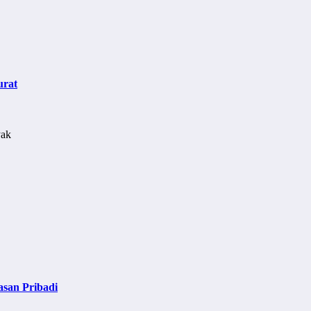
urat
asan Pribadi