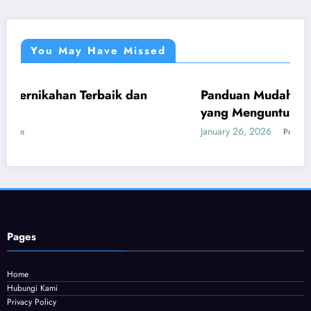
You May Have Missed
an Terbaik dan
Panduan Mudah Beli Cincin Be
UMUM
yang Menguntungkan
January 26, 2026
Provitamon
Pages
Home
Hubungi Kami
Privacy Policy