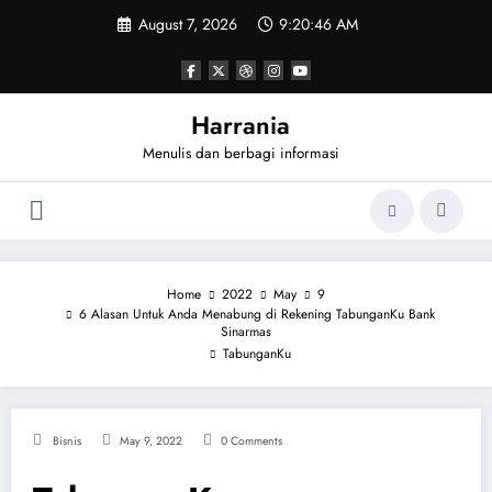
Skip
August 7, 2026
9:20:46 AM
to
content
Harrania
Menulis dan berbagi informasi
Home
2022
May
9
6 Alasan Untuk Anda Menabung di Rekening TabunganKu Bank
Sinarmas
TabunganKu
Bisnis
May 9, 2022
0 Comments