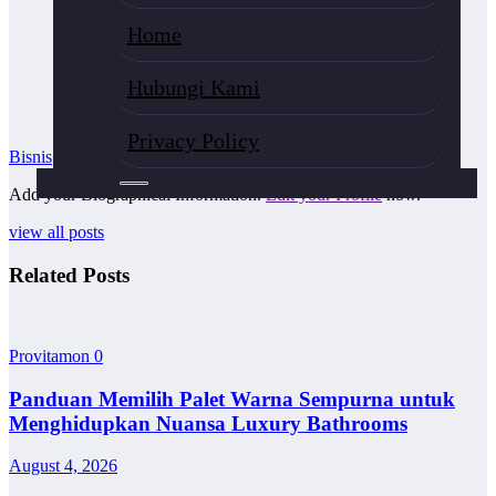
Home
Hubungi Kami
Privacy Policy
Bisnis
Add your Biographical Information.
Edit your Profile
now.
view all posts
Related Posts
Provitamon
0
Panduan Memilih Palet Warna Sempurna untuk
Menghidupkan Nuansa Luxury Bathrooms
August 4, 2026