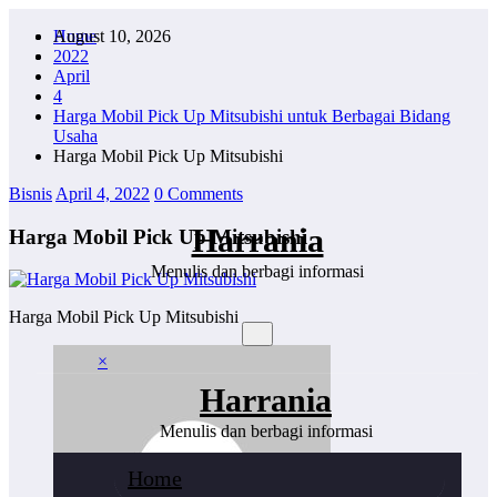
Skip
August 10, 2026
Home
to
2022
content
April
4
Harga Mobil Pick Up Mitsubishi untuk Berbagai Bidang
Usaha
Harga Mobil Pick Up Mitsubishi
Bisnis
April 4, 2022
0 Comments
Harrania
Harga Mobil Pick Up Mitsubishi
Menulis dan berbagi informasi
Harga Mobil Pick Up Mitsubishi
×
Harrania
Menulis dan berbagi informasi
Home