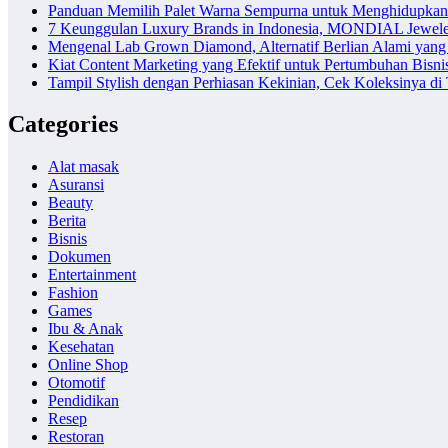
Panduan Memilih Palet Warna Sempurna untuk Menghidupka
7 Keunggulan Luxury Brands in Indonesia, MONDIAL Jewele
Mengenal Lab Grown Diamond, Alternatif Berlian Alami yang
Kiat Content Marketing yang Efektif untuk Pertumbuhan Bisni
Tampil Stylish dengan Perhiasan Kekinian, Cek Koleksinya d
Categories
Alat masak
Asuransi
Beauty
Berita
Bisnis
Dokumen
Entertainment
Fashion
Games
Ibu & Anak
Kesehatan
Online Shop
Otomotif
Pendidikan
Resep
Restoran