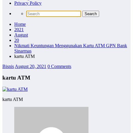
Privacy Policy
Home
2021
August
20
Nikmati Keuntungan Menggunakan Kartu ATM GPN Bank
Sinarmas
kartu ATM
Bisnis
August 20, 2021
0 Comments
kartu ATM
kartu ATM