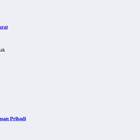
urat
asan Pribadi