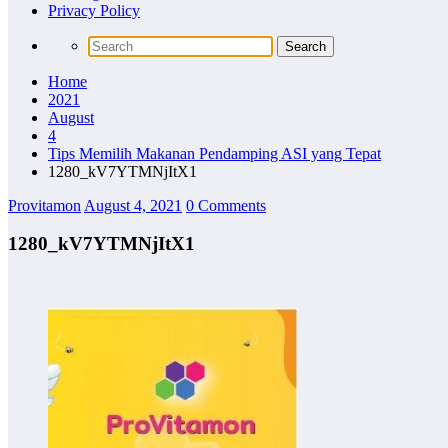
Privacy Policy
Home
2021
August
4
Tips Memilih Makanan Pendamping ASI yang Tepat
1280_kV7YTMNjItX1
Provitamon
August 4, 2021
0 Comments
1280_kV7YTMNjItX1