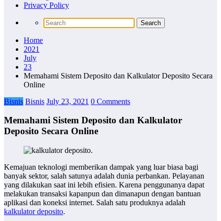
Privacy Policy
Home
2021
July
23
Memahami Sistem Deposito dan Kalkulator Deposito Secara
Online
Bisnis
Bisnis
July 23, 2021
0 Comments
Memahami Sistem Deposito dan Kalkulator
Deposito Secara Online
Kemajuan teknologi memberikan dampak yang luar biasa bagi
banyak sektor, salah satunya adalah dunia perbankan. Pelayanan
yang dilakukan saat ini lebih efisien. Karena penggunanya dapat
melakukan transaksi kapanpun dan dimanapun dengan bantuan
aplikasi dan koneksi internet. Salah satu produknya adalah
kalkulator deposito
.