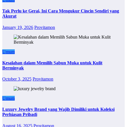
Tak Perlu ke Gerai, Ini Cara Mengukur Cincin Sendiri yang
Akurat
January 19, 2026
Provitamon
Umum
Kesalahan dalam Memilih Sabun Muka untuk Kulit
Berminyak
October 3, 2025
Provitamon
Umum
Luxury Jewelry Brand yang Wajib Dimiliki untuk Koleksi
Perhiasan Pribadi
August 16, 2025
Provitamon