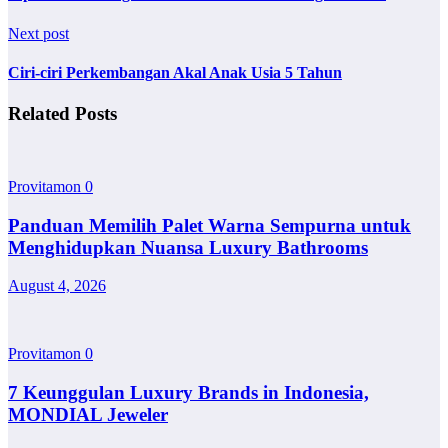
Next post
Ciri-ciri Perkembangan Akal Anak Usia 5 Tahun
Related Posts
Provitamon
0
Panduan Memilih Palet Warna Sempurna untuk
Menghidupkan Nuansa Luxury Bathrooms
August 4, 2026
Provitamon
0
7 Keunggulan Luxury Brands in Indonesia,
MONDIAL Jeweler