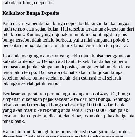
kalkulator bunga deposito.
Kalkulator Bunga Deposito
Pada dasarnya pemberian bunga deposito dilakukan ketika tanggal
jatuh tempo atau setiap bulan. Hal tersebut tergantung ketetapan dari
pihak bank. Rumus yang digunakan untuk menghitung dua jenis
bunga tersebut tidak terlalu berbeda, yaitu nilai simpanan pokok x
persentase bunga dalam satu tahun x lama tenor jatuh tempo / 12.
Jika anda menginginkan cara yang lebih mudah bisa menggunakan
kalkulator deposito. Dengan alat bantu tersebut anda hanya perlu
memasukan jumlah simpanan deposito, bunga per tahun, dan lama
tenor jatuh tempo. Dan secara otomatis akan ditunjukan bunga
sebelum pajak, bunga setelah pajak, dan estimasi total seluruh
tabungan setelah jatuh tempo.
Berdasarkan peraturan perundang-undangan pasal 4 ayat 2, bunga
simpanan dikenakan pajak sebesar 20% dari total bunga. Sehingga
misalkan anda mendapat bunga sebesar Rp 100.000,- dari bank,
yang akan masuk ke rekening anda senilai Rp 80.000,-.dan pajak
tersebut akan dipotong, dicatat, dan dibayarkan oleh pihak ketiga ata
pihak bank.
Kalkulator untuk menghitung bunga deposito sangat mudah untuk