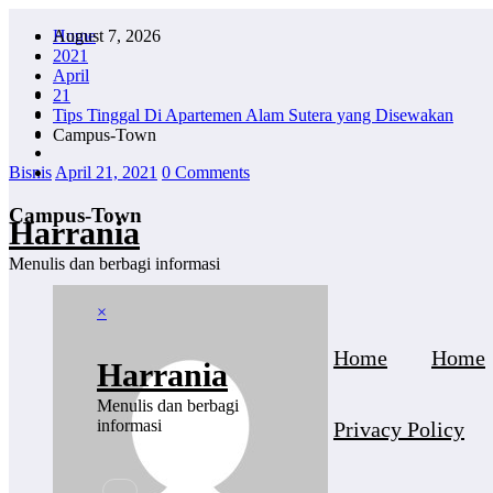
Skip
August 7, 2026
Home
to
2021
content
April
21
Tips Tinggal Di Apartemen Alam Sutera yang Disewakan
Campus-Town
Bisnis
April 21, 2021
0 Comments
Campus-Town
Harrania
Menulis dan berbagi informasi
×
Home
Home
Harrania
Menulis dan berbagi
informasi
Privacy Policy