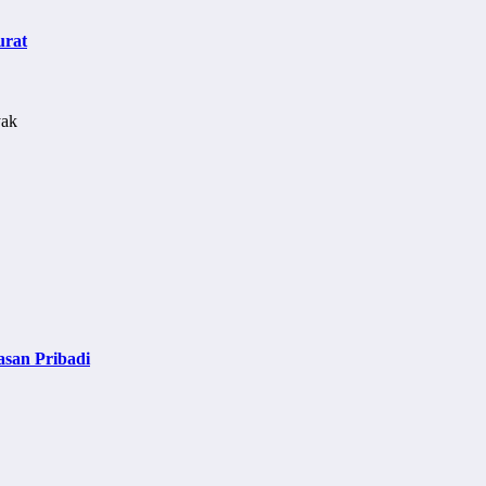
urat
asan Pribadi