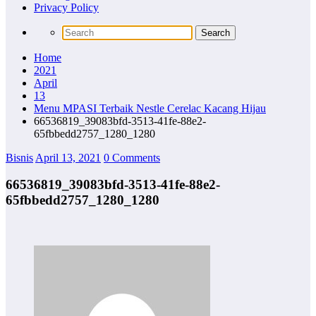
Privacy Policy
Home
2021
April
13
Menu MPASI Terbaik Nestle Cerelac Kacang Hijau
66536819_39083bfd-3513-41fe-88e2-
65fbbedd2757_1280_1280
Bisnis
April 13, 2021
0 Comments
66536819_39083bfd-3513-41fe-88e2-
65fbbedd2757_1280_1280