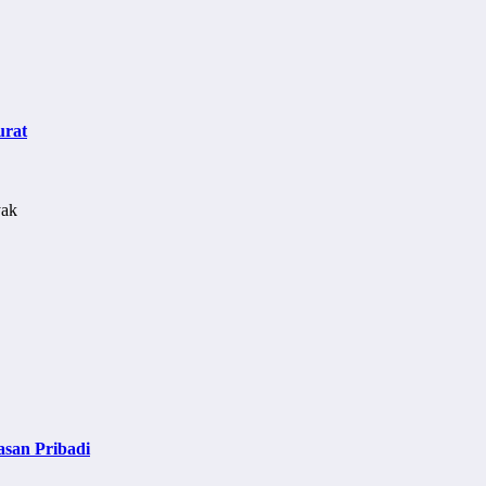
urat
asan Pribadi