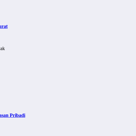
urat
asan Pribadi