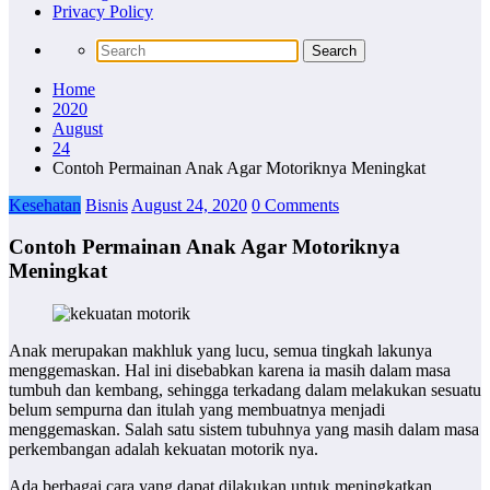
Privacy Policy
Home
2020
August
24
Contoh Permainan Anak Agar Motoriknya Meningkat
Kesehatan
Bisnis
August 24, 2020
0 Comments
Contoh Permainan Anak Agar Motoriknya
Meningkat
Anak merupakan makhluk yang lucu, semua tingkah lakunya
menggemaskan. Hal ini disebabkan karena ia masih dalam masa
tumbuh dan kembang, sehingga terkadang dalam melakukan sesuatu
belum sempurna dan itulah yang membuatnya menjadi
menggemaskan. Salah satu sistem tubuhnya yang masih dalam masa
perkembangan adalah kekuatan motorik nya.
Ada berbagai cara yang dapat dilakukan untuk meningkatkan