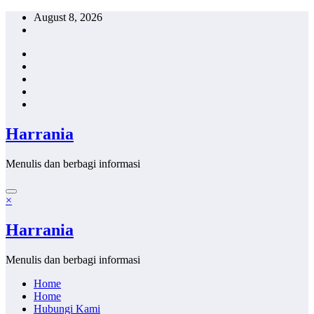
Skip
August 8, 2026
to
content
Harrania
Menulis dan berbagi informasi
×
Harrania
Menulis dan berbagi informasi
Home
Home
Hubungi Kami