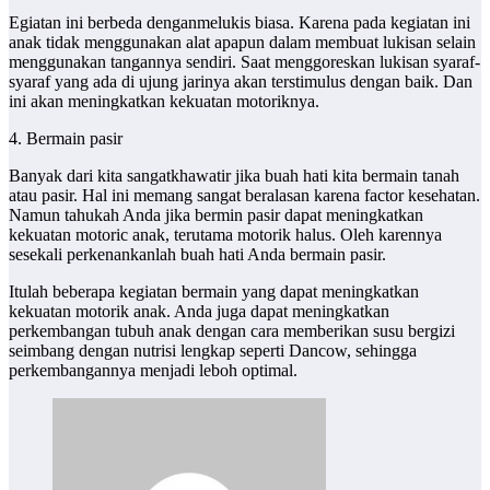
Egiatan ini berbeda denganmelukis biasa. Karena pada kegiatan ini
anak tidak menggunakan alat apapun dalam membuat lukisan selain
menggunakan tangannya sendiri. Saat menggoreskan lukisan syaraf-
syaraf yang ada di ujung jarinya akan terstimulus dengan baik. Dan
ini akan meningkatkan kekuatan motoriknya.
4. Bermain pasir
Banyak dari kita sangatkhawatir jika buah hati kita bermain tanah
atau pasir. Hal ini memang sangat beralasan karena factor kesehatan.
Namun tahukah Anda jika bermin pasir dapat meningkatkan
kekuatan motoric anak, terutama motorik halus. Oleh karennya
sesekali perkenankanlah buah hati Anda bermain pasir.
Itulah beberapa kegiatan bermain yang dapat meningkatkan
kekuatan motorik anak. Anda juga dapat meningkatkan
perkembangan tubuh anak dengan cara memberikan susu bergizi
seimbang dengan nutrisi lengkap seperti Dancow, sehingga
perkembangannya menjadi leboh optimal.