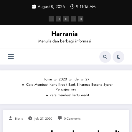
Skip
August 8, 2026
9:11:15 AM
to
content
Harrania
Menulis dan berbagi informasi
Home
2020
July
27
Cara Membuat Kartu Kredit Bank Sinarmas Beserta Syarat
Pengajuannya
cara membuat kartu kredit
Bisnis
July 27, 2020
0 Comments