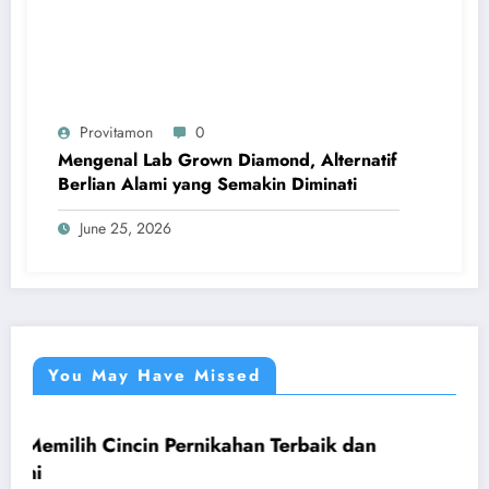
Provitamon
0
Mengenal Lab Grown Diamond, Alternatif
Berlian Alami yang Semakin Diminati
June 25, 2026
You May Have Missed
ncin Pernikahan Terbaik dan
Panduan Mudah Be
UMUM
yang Menguntun