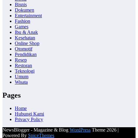
Bisnis
Dokumen
Entertainment
Fashion
Games
Ibu & Anak
Kesehatan
Online Shop
Otomotif
Pendidikan
Resep
Restoran
Teknologi
Umum
Wisata
Pages
Home
Hubungi Kami
Privacy Policy
NewsBlogger - Magazine & Blog
WordPress
Theme 2026 |
Powered By
SpiceThemes