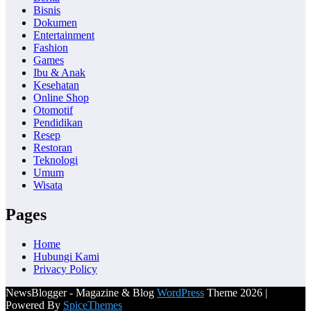
Bisnis
Dokumen
Entertainment
Fashion
Games
Ibu & Anak
Kesehatan
Online Shop
Otomotif
Pendidikan
Resep
Restoran
Teknologi
Umum
Wisata
Pages
Home
Hubungi Kami
Privacy Policy
NewsBlogger - Magazine & Blog
WordPress
Theme 2026 |
Powered By
SpiceThemes