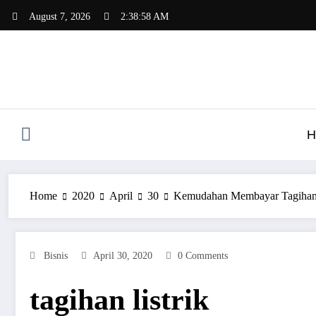
Skip
August 7, 2026
2:38:59 AM
to
content
H
Home
2020
April
30
Kemudahan Membayar Tagihan L
Bisnis
April 30, 2020
0 Comments
tagihan listrik