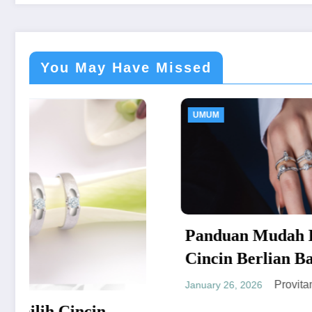
You May Have Missed
UMUM
UMU
Panduan Mudah Beli
Tak
Cincin Berlian Bandung
Car
yang Menguntungkan
Provitamon
January 26, 2026
Sen
Janua