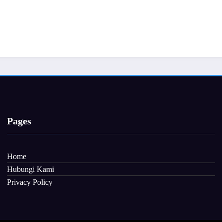
Memilih Sabu
untuk Kulit Be
Provi
October 3, 2025
Pages
Home
Hubungi Kami
Privacy Policy