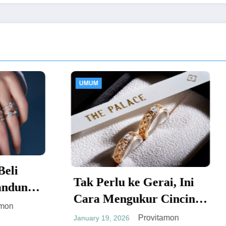
M
UMUM
 Perlu ke Gerai, Ini
a Mengukur Cincin
diri yang Akurat
Kesalahan dal
Provitamon
ry 19, 2026