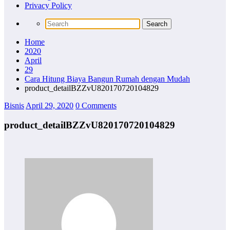
Privacy Policy
Home
2020
April
29
Cara Hitung Biaya Bangun Rumah dengan Mudah
product_detailBZZvU820170720104829
Bisnis
April 29, 2020
0 Comments
product_detailBZZvU820170720104829