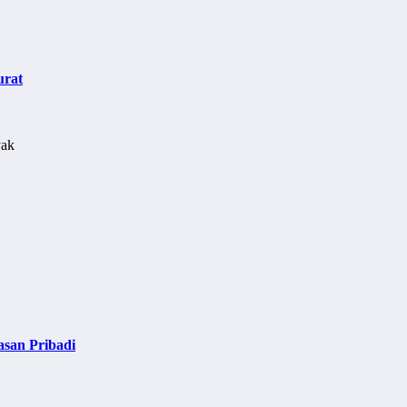
urat
asan Pribadi