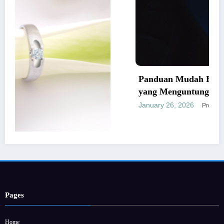
Panduan Mudah Beli Cincin Berlian
yang Menguntungkan
January 26, 2026
Provitamon
rbaik dan
Pages
Home
Hubungi Kami