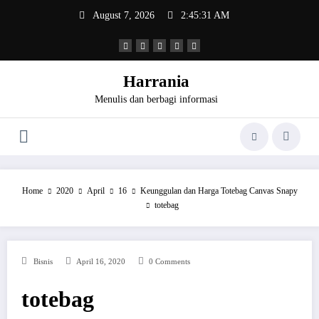
Skip
August 7, 2026
2:45:32 AM
to
content
Harrania
Menulis dan berbagi informasi
Home
2020
April
16
Keunggulan dan Harga Totebag Canvas Snapy
totebag
Bisnis
April 16, 2020
0 Comments
totebag