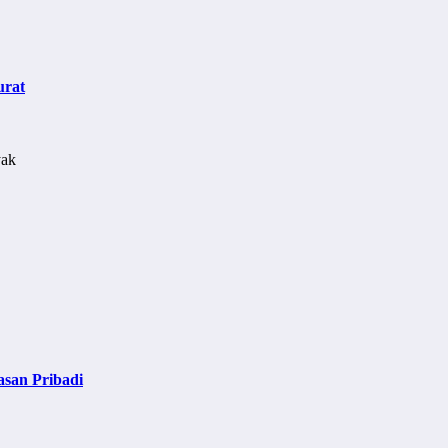
urat
asan Pribadi