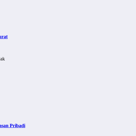
urat
asan Pribadi