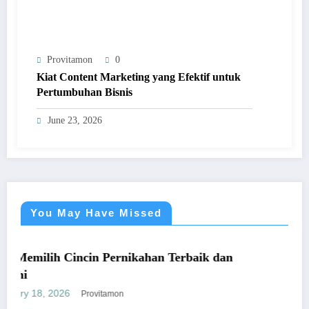
Provitamon
0
Kiat Content Marketing yang Efektif untuk
Pertumbuhan Bisnis
June 23, 2026
You May Have Missed
UMUM
h Cincin Pernikahan Terbaik dan
Panduan Muda
yang Mengun
026
January 26, 202
Provitamon