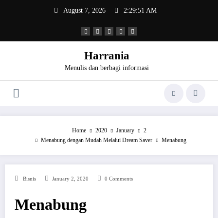
Skip
August 7, 2026
2:29:51 AM
to
content
Harrania
Menulis dan berbagi informasi
Home
2020
January
2
Menabung dengan Mudah Melalui Dream Saver
Menabung
Bisnis
January 2, 2020
0 Comments
Menabung