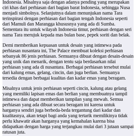
Indonesia. Misalnya saja dengan adanya pending yang merupakan
ciri khas dari perhiasan dari bagian barat Indonesia, sehingga Nusa
menjadi simbolnya. Selanjutnya dalam menunjukan nama Tara
terinspirasi dengan perhiasan dari bagian tengah Indonesia seperti
dari Mamuli dan Marangga khususnya yang ada di Sumba.
Sementara itu untuk wilayah Indonesia timur, perhiasan dengan seri
nama Tara merujuk kepada mas bulan base, pepek soriti dan belak.
Demi memberikan kepuasan untuk desain yang istimewa pada
perhiasan nusantara ini, The Palace membuat koleksi perhiasan
sebanyak 86 jenis perhiasan. Semuanya dibuat dengan desain-desain
yang unik dan menarik, dengan tentu saja berdasarkan nilai
perhiasan yang ada di nusantara. Berbagai perhiasan tersebut mulai
dari kalung emas, gelang, cincin, dan juga berlian. Semuanya
tersedia dengan berbagai kualitas dan kadar emas yang beragam.
Misalnya untuk jenis perhiasan seperti cincin, kalung atau gelang
yang memiliki lapisan emas dan berlian yang membuatnya tampil
istimewa dan dapat memberikan tampilan yang mewah. Semua
perhiasan yang ada dibuat secara beragam ini karena untuk
harganya sendiri juga berbeda-beda tergantung dari kadar dan
kualitasnya, akan tetapi bagi anda yang tertarik memilikinya tidak
perlu khawatir akan harganya yang kemahalan karena bisa
didapatkan dengan harga yang terjangkau mulai dari 3 jutaan sampai
ratusan juta.