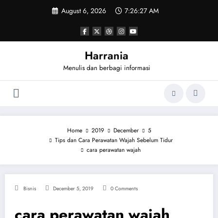
Skip
August 6, 2026
7:26:27 AM
to
content
Harrania
Menulis dan berbagi informasi
Home
2019
December
5
Tips dan Cara Perawatan Wajah Sebelum Tidur
cara perawatan wajah
Bisnis
December 5, 2019
0 Comments
cara perawatan wajah