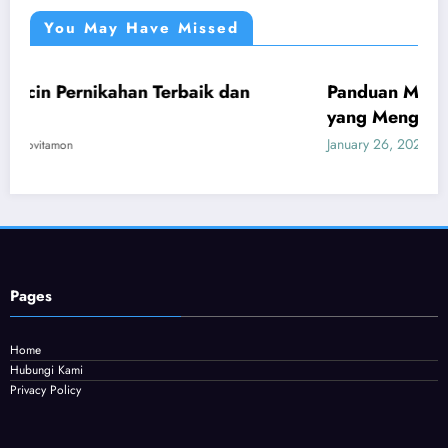
You May Have Missed
kahan Terbaik dan
Panduan Mudah Beli Cincin
UMUM
yang Menguntungkan
January 26, 2026
Provitamon
Pages
Home
Hubungi Kami
Privacy Policy