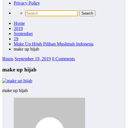
Privacy Policy
Home
2019
September
19
Make Up Hijab Pilihan Muslimah Indonesia
make up hijab
Bisnis
September 19, 2019
0 Comments
make up hijab
make up hijab