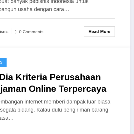
at banyak pebisnis Indonesia untuk
nguntungkan
angun usaha dengan cara…
Read More
isnis
0 Comments
IS
 Dia Kriteria Perusahaan
njaman Online Terpercaya
mbangan internet memberi dampak luar biasa
segala bidang. Kalau dulu pengiriman barang
 jasa…