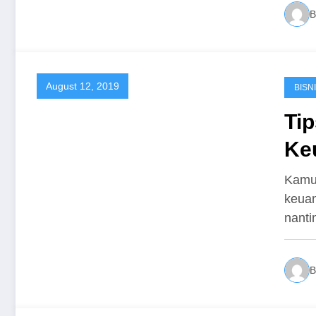
B
August 12, 2019
BISN
Ti
Ke
Kamu 
keuan
nanti
B