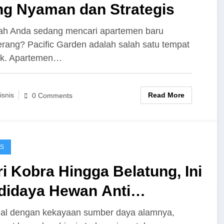
ng Nyaman dan Strategis
ah Anda sedang mencari apartemen baru
rang? Pacific Garden adalah salah satu tempat
ik. Apartemen…
Read More
isnis
0 Comments
IS
i Kobra Hingga Belatung, Ini
didaya Hewan Anti
instrem yang Ternyata
al dengan kekayaan sumber daya alamnya,