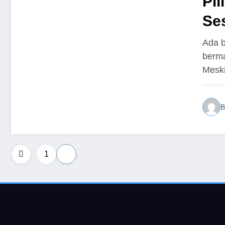
Pil
Se
Ada b
berma
Mesk
B
Posts
1
2
pagination