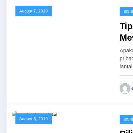
August 7, 2019
BISN
Tip
Me
Apaka
priba
lanta
B
August 5, 2019
BISN