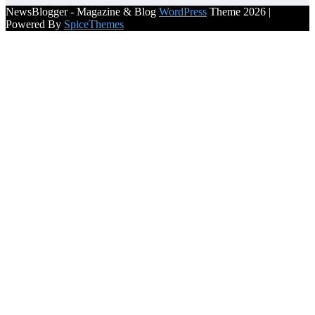
NewsBlogger - Magazine & Blog
WordPress
Theme 2026 |
Powered By
SpiceThemes