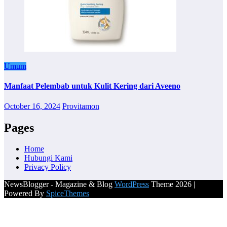
Umum
Manfaat Pelembab untuk Kulit Kering dari Aveeno
October 16, 2024
Provitamon
Pages
Home
Hubungi Kami
Privacy Policy
NewsBlogger - Magazine & Blog
WordPress
Theme 2026 |
Powered By
SpiceThemes