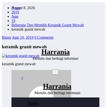
Skip
August 8, 2026
Home
to
2019
content
June
19
Beberapa Tips Memilih Keramik Granit Mewah
keramik granit mewah
Bisnis
June 19, 2019
0 Comments
keramik granit mewah
Harrania
Menulis dan berbagi informasi
keramik granit mewah
×
Harrania
Menulis dan berbagi informasi
Home