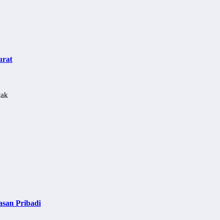
urat
asan Pribadi